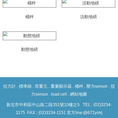
桶秤
活動地磅
動態地磅
拉力計
.
標準篩
.
荷重元
.
重量顯示器
.
桶秤
.
壓力sensor
.
扭
力sensor
.
load cell
.
網站地圖
新北市中和區中山路二段351號10樓之5 TEL : (02)3234-
1175 FAX : (02)3234-1151 官方line:
@672yolrj