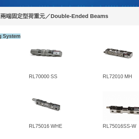
 兩端固定型荷重元／Double-Ended Beams
g System
RL70000 SS
RL72010 MH
RL75016 WHE
RL75016SS-W