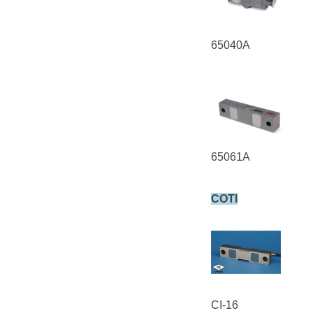
65040A
65061A
COTI
CI-16