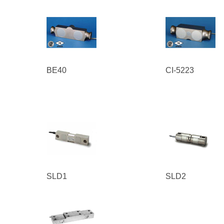
BE40
CI-5223
SLD1
SLD2