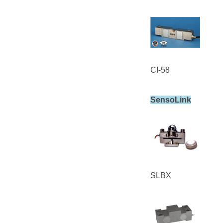
CI-58
SensoLink
SLBX