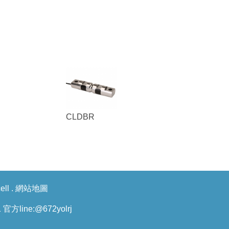
CLDBR
ell
.
網站地圖
官方line:
@672yolrj